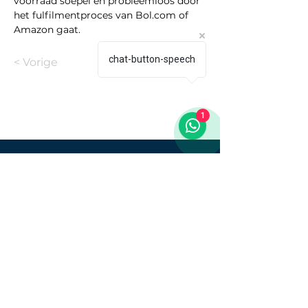
voorraad soepel en probleemloos door 
het fulfilmentproces van 
Bol.com
 of 
Amazon gaat.
chat-button-speech
< Vorige
Volgende >
1
Innovatief familiebedrijf in
fulfilment en logistiek.
Diensten
Bedrijf
Over Ons
Fulfilment