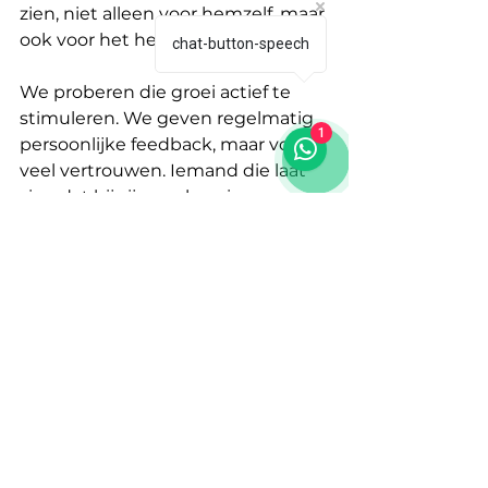
zien, niet alleen voor hemzelf, maar 
ook voor het hele team.
chat-button-speech
We proberen die groei actief te 
stimuleren. We geven regelmatig 
1
persoonlijke feedback, maar vooral 
veel vertrouwen. Iemand die laat 
zien dat hij zijn werk serieus 
neemt, krijgt de ruimte om meer 
verantwoordelijkheid te nemen.
Groei betekent bij ons niet altijd 
promotie of meer taken. Soms zit 
groei in kleine dingen: iemand die 
meer zelfvertrouwen krijgt, 
zelfstandig een taak afrondt of 
leert om beter samen te werken.
Voor ons is dat minstens zo 
waardevol als een stijgende omzet.