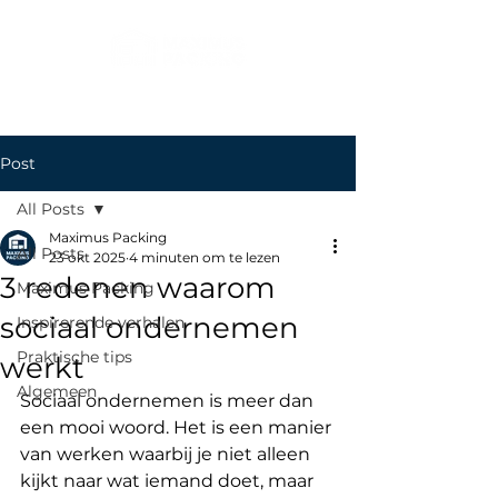
Post
All Posts
Maximus Packing
All Posts
23 okt 2025
4 minuten om te lezen
3 redenen waarom
Maximus Packing
sociaal ondernemen
Inspirerende verhalen
Praktische tips
werkt
Algemeen
Sociaal ondernemen is meer dan 
een mooi woord. Het is een manier 
van werken waarbij je niet alleen 
kijkt naar wat iemand doet, maar 