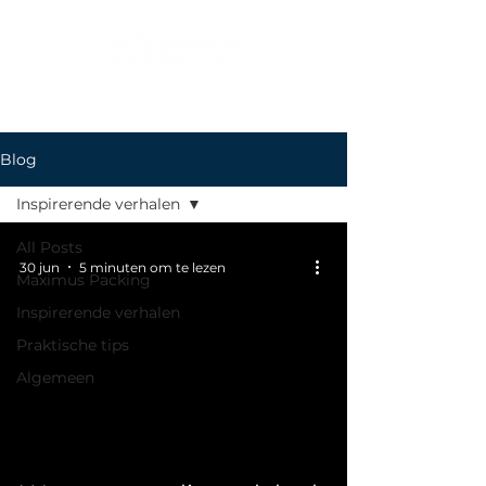
Blog
Inspirerende verhalen
All Posts
30 jun
5 minuten om te lezen
Maximus Packing
Inspirerende verhalen
Praktische tips
Algemeen