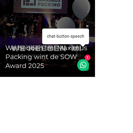
chat-button-speech
We hebben ‘m! Maximus
Packing wint de SOW
1
Award 2025
21 okt 2025
2 minuten om te lezen
Maximus Packing