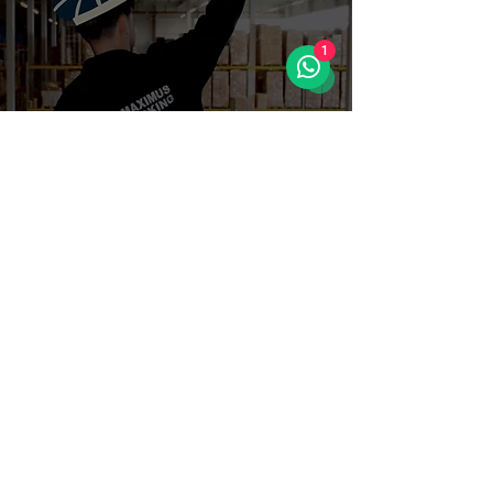
1
Wanneer is het slim om
fulfilment uit te
besteden?
11 nov 2025
3 minuten om te lezen
De logistieke storm: hoe