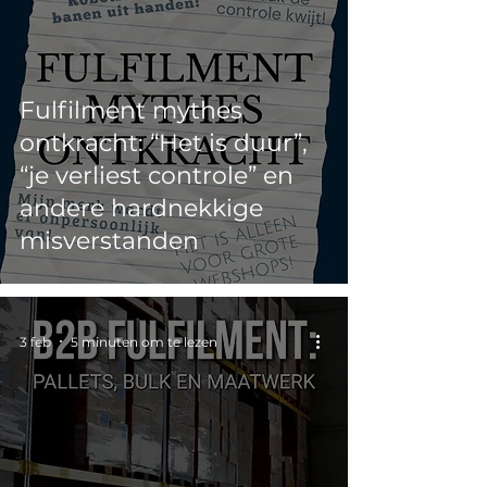
Fulfilment mythes
ontkracht: “Het is duur”,
“je verliest controle” en
andere hardnekkige
misverstanden
3 feb
5 minuten om te lezen