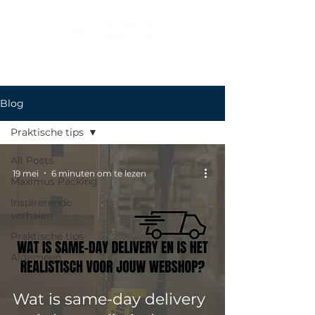
Blog
Praktische tips
All Posts
19 mei
6 minuten om te lezen
Maximus Packing
Inspirerende
verhalen
Praktische tips
Algemeen
Wat is same-day delivery