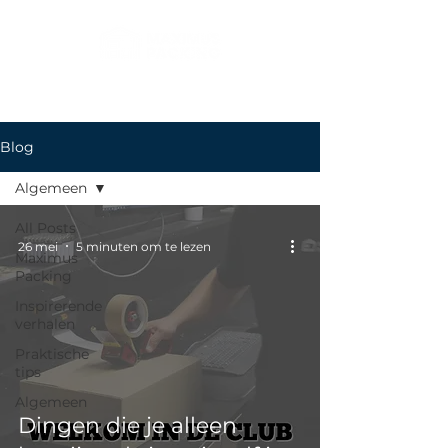
Blog
Algemeen
All Posts
26 mei
5 minuten om te lezen
Maximus
Packing
Inspirerende
verhalen
Praktische
tips
Algemeen
Dingen die je alleen