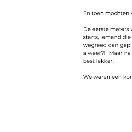
En toen mochten w
De eerste meters 
starts, iemand die
wegreed dan gepla
alweer?!" Maar na 
best lekker.
We waren een konv