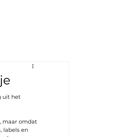
Diensten
Blog
Over Ons
Contact
je
uit het 
s, maar omdat 
 labels en 