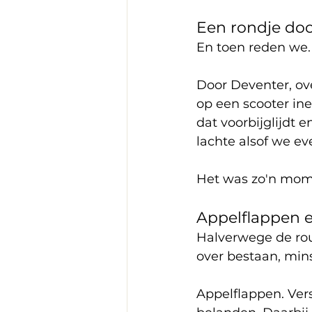
Een rondje do
En toen reden we.
Door Deventer, ov
op een scooter ine
dat voorbijglijdt e
lachte alsof we e
Het was zo'n mom
Appelflappen e
Halverwege de rout
over bestaan, minst
Appelflappen. Ver