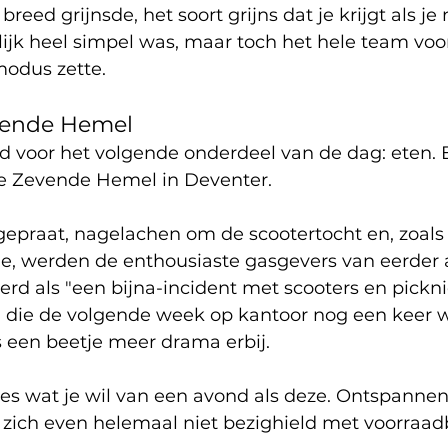
eed grijnsde, het soort grijns dat je krijgt als je 
ijk heel simpel was, maar toch het hele team voo
modus zette.
evende Hemel
d voor het volgende onderdeel van de dag: eten. E
de Zevende Hemel in Deventer.
epraat, nagelachen om de scootertocht en, zoals h
, werden de enthousiaste gasgevers van eerder al
rd als "een bijna-incident met scooters en pickn
n die de volgende week op kantoor nog een keer 
s een beetje meer drama erbij.
es wat je wil van een avond als deze. Ontspannen, 
zich even helemaal niet bezighield met voorraad