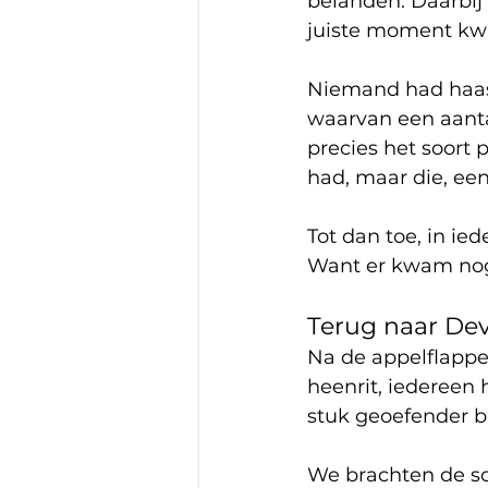
belanden. Daarbij e
juiste moment k
Niemand had haast
waarvan een aantal
precies het soort 
had, maar die, ee
Tot dan toe, in ied
Want er kwam no
Terug naar De
Na de appelflappe
heenrit, iedereen
stuk geoefender bij
We brachten de sc