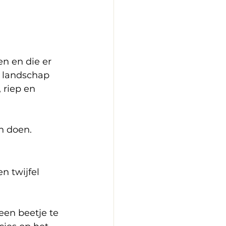
n en die er 
t landschap 
 riep en 
n doen.
n twijfel 
en beetje te 