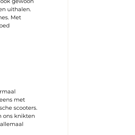
e ook gewoon 
n uithalen. 
es. Met 
goed 
ormaal 
neens met 
sche scooters.
n ons knikten 
 allemaal 