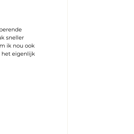
aperende 
k sneller 
m ik nou ook 
het eigenlijk 