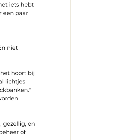
net iets hebt 
r een paar 
n niet 
et hoort bij 
 lichtjes 
ickbanken." 
worden 
gezellig, en 
beheer of 