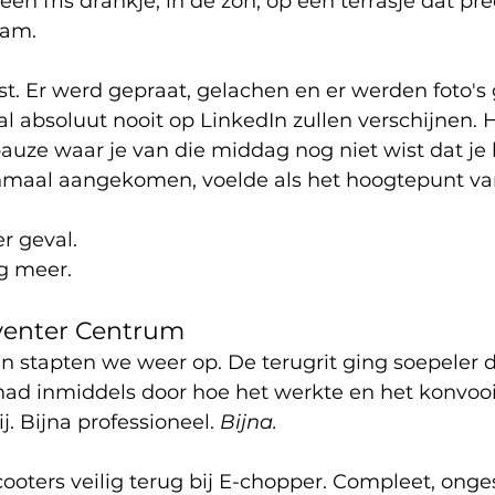
en fris drankje, in de zon, op een terrasje dat pre
wam.
. Er werd gepraat, gelachen en er werden foto's
 absoluut nooit op LinkedIn zullen verschijnen. 
pauze waar je van die middag nog niet wist dat j
nmaal aangekomen, voelde als het hoogtepunt va
er geval. 
g meer.
venter Centrum
n stapten we weer op. De terugrit ging soepeler 
 had inmiddels door hoe het werkte en het konvooi
. Bijna professioneel. 
Bijna.
ooters veilig terug bij E-chopper. Compleet, ong