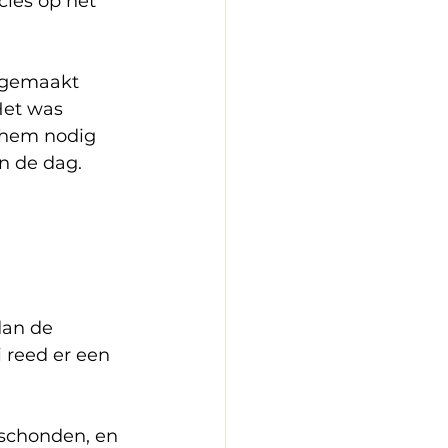
cies op het 
 gemaakt 
Het was 
e hem nodig 
n de dag.
dan de 
 reed er een 
eschonden, en 