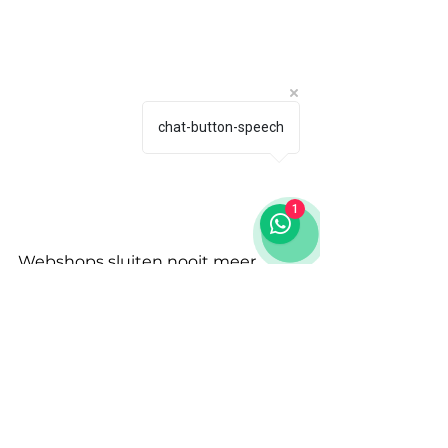
chat-button-speech
1
Webshops sluiten nooit meer. 
Bestellingen komen binnen in de 
avond, ’s nachts, in het weekend 
en vanaf alle mogelijke locaties. De 
klassieke negen-tot-vijf-
mentaliteit past al lang niet meer 
bij hoe consumenten shoppen en 
daarmee ook niet bij hoe 