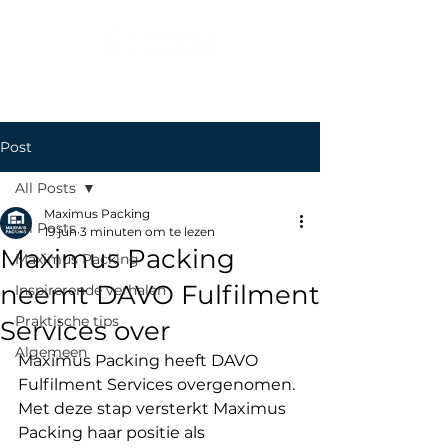
Post
All Posts
Maximus Packing
All Posts
19 jun
3 minuten om te lezen
Maximus Packing
Maximus Packing
neemt DAVO Fulfilment
Inspirerende verhalen
Praktische tips
Services over
Algemeen
Maximus Packing heeft DAVO 
Fulfilment Services overgenomen. 
Met deze stap versterkt Maximus 
Packing haar positie als 