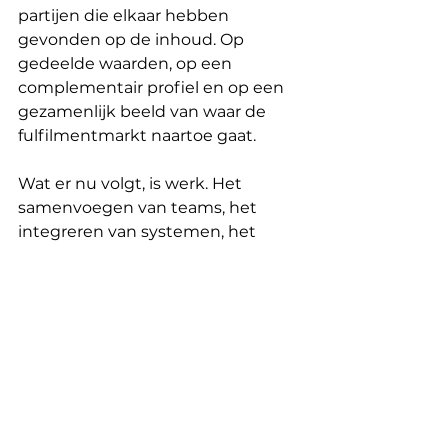
partijen die elkaar hebben 
gevonden op de inhoud. Op 
gedeelde waarden, op een 
complementair profiel en op een 
gezamenlijk beeld van waar de 
fulfilmentmarkt naartoe gaat.
Wat er nu volgt, is werk. Het 
samenvoegen van teams, het 
integreren van systemen, het 
verder uitbouwen van een 
organisatie die klaar is voor de 
volgende fase.
We kijken ernaar uit. Niet alleen 
omdat de ambitie groot is, maar 
omdat we weten dat de basis 
goed is.
Maximus Packing