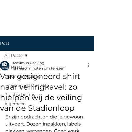
Post
All Posts
Maximus Packing
All Posts
13 mei
3 minuten om te lezen
Van gesigneerd shirt
Maximus Packing
naar veilingkavel: zo
Inspirerende verhalen
Praktische tips
hielpen wij de veiling
Algemeen
van de Stadionloop
Er zijn opdrachten die je gewoon 
uitvoert. Dozen inpakken, labels 
plakken, verzenden. Goed werk, 