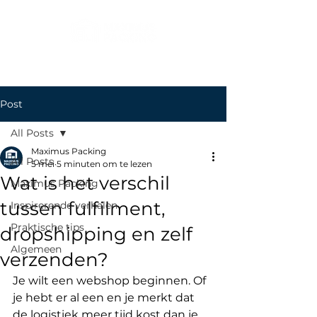
Post
All Posts
Maximus Packing
All Posts
5 mei
5 minuten om te lezen
Wat is het verschil
Maximus Packing
tussen fulfilment,
Inspirerende verhalen
Praktische tips
dropshipping en zelf
Algemeen
verzenden?
Je wilt een webshop beginnen. Of 
je hebt er al een en je merkt dat 
de logistiek meer tijd kost dan je 