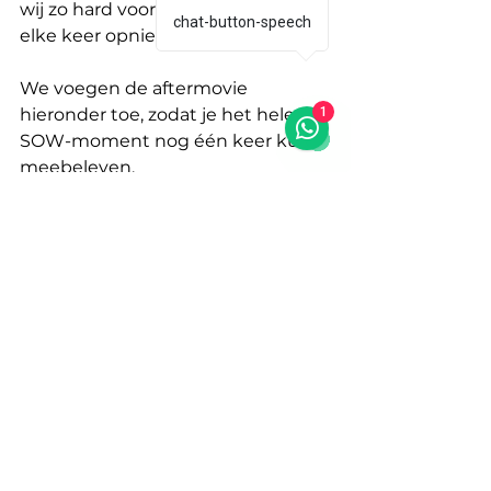
wij zo hard voor werken en die ons 
chat-button-speech
elke keer opnieuw laat glimlachen.
We voegen de aftermovie 
hieronder toe, zodat je het hele 
1
SOW-moment nog één keer kunt 
meebeleven.
https://www.youtube.com/watch?
v=aURbsEwnWMU
Dank aan iedereen die 
onderdeel is van Maximus 
Packing, jullie maken dit 