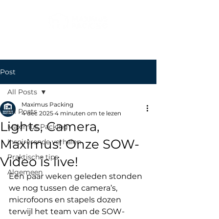
Post
All Posts
Maximus Packing
All Posts
4 dec 2025
4 minuten om te lezen
Lights, Camera,
Maximus Packing
Maximus! Onze SOW-
Inspirerende verhalen
Praktische tips
Video is live!
Algemeen
Een paar weken geleden stonden 
we nog tussen de camera’s, 
microfoons en stapels dozen 
terwijl het team van de SOW-